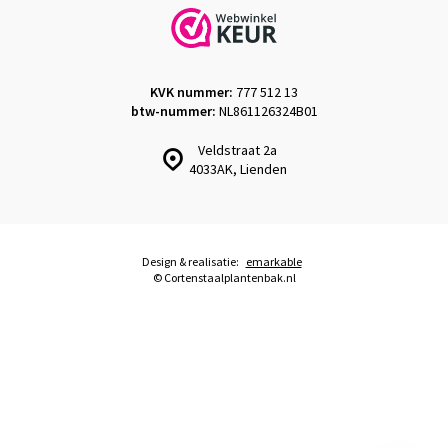
KVK nummer:
777 512 13
btw-nummer:
NL861126324B01
Veldstraat 2a
4033AK, Lienden
Design & realisatie:
emarkable
© Cortenstaalplantenbak.nl