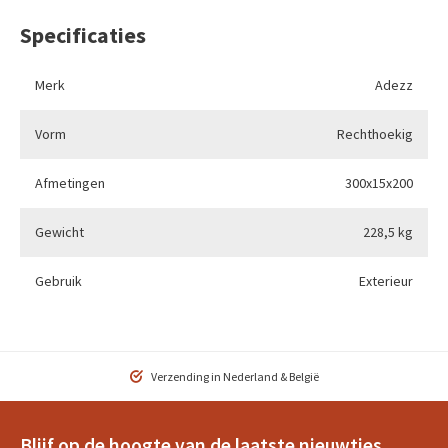
Specificaties
Merk
Adezz
Vorm
Rechthoekig
Afmetingen
300x15x200
Gewicht
228,5 kg
Gebruik
Exterieur
Verzending in Nederland & België
Blijf op de hoogte van de laatste nieuwtjes