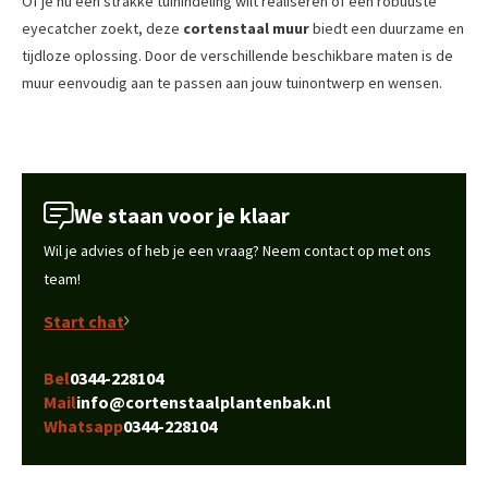
Of je nu een strakke tuinindeling wilt realiseren of een robuuste
eyecatcher zoekt, deze
cortenstaal muur
biedt een duurzame en
tijdloze oplossing. Door de verschillende beschikbare maten is de
muur eenvoudig aan te passen aan jouw tuinontwerp en wensen.
We staan voor je klaar
Wil je advies of heb je een vraag? Neem contact op met ons
team!
Start chat
Bel
0344-228104
Mail
info@cortenstaalplantenbak.nl
Whatsapp
0344-228104