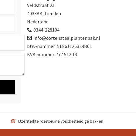
Veldstraat 2a
4033AK, Lienden
Nederland
0344-228104
info@cortenstaalplantenbak.nl
btw-nummer
NL861126324B01
KVK nummer
777 512 13
IJzersterkte roestbruine vorstbestendige bakken