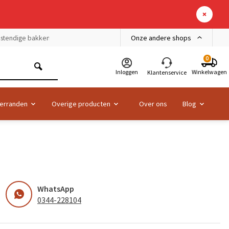
Onze andere shops
bestendige bakken
0
Inloggen
Winkelwagen
Klantenservice
erranden
Overige producten
Over ons
Blog
WhatsApp
0344-228104