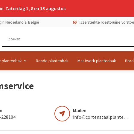
e: Zaterdag 1, 8 en 15 augustus
 in Nederland & België
IJzersterkte roestbruine vorst
 plantenbak
Ronde plantenbak
Maatwerk plantenbak
Bord
nservice
en
Mailen
-228104
info@cortenstaalplantenbak.nl