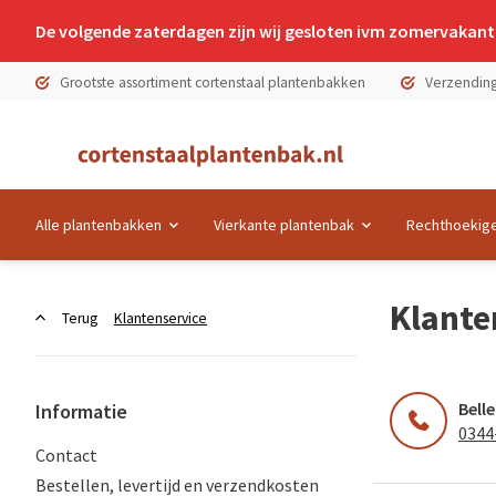
De volgende zaterdagen zijn wij gesloten ivm zomervakanti
Grootste assortiment cortenstaal plantenbakken
Verzending
Alle plantenbakken
Vierkante plantenbak
Rechthoekige
Klante
Terug
Klantenservice
Bell
Informatie
0344
Contact
Bestellen, levertijd en verzendkosten