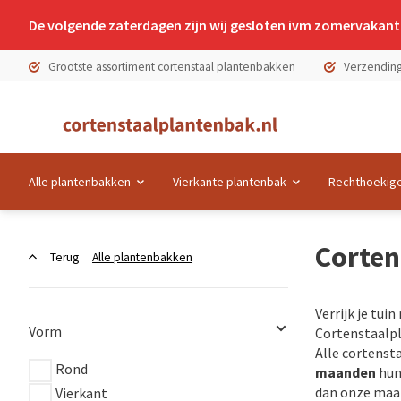
De volgende zaterdagen zijn wij gesloten ivm zomervakanti
Grootste assortiment cortenstaal plantenbakken
Verzending
Alle plantenbakken
Vierkante plantenbak
Rechthoekige
Corten
Terug
Alle plantenbakken
Verrijk je tui
Vorm
Cortenstaalpla
Alle cortenst
Rond
maanden
hun
dan onze maat
Vierkant