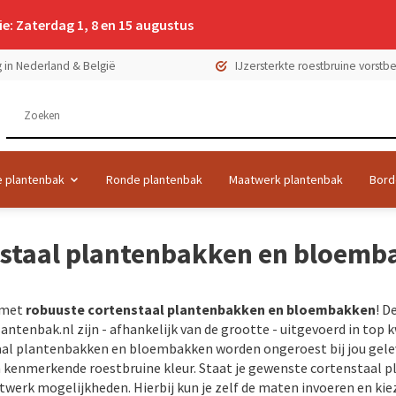
e: Zaterdag 1, 8 en 15 augustus
 in Nederland & België
IJzersterkte roestbruine vorst
 plantenbak
Ronde plantenbak
Maatwerk plantenbak
Bord
staal plantenbakken en bloemb
n met
robuuste cortenstaal plantenbakken en bloembakken
! D
ntenbak.nl zijn - afhankelijk van de grootte - uitgevoerd in top k
aal plantenbakken en bloembakken worden ongeroest bij jou gel
 kenmerkende roestbruine kleur. Staat je gewenste cortenstaal pl
werk mogelijkheden. Hierbij kun je zelf de maten invoeren en ki