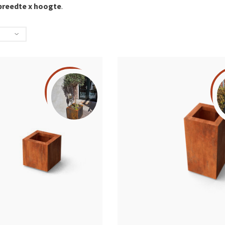
 breedte x hoogte
.