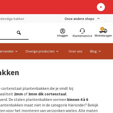
Onze andere shops
bestendige bakken
0
Inloggen
Winkelwagen
Klantenservice
erranden
Overige producten
Over ons
Blog
akken
e cortenstaal plantenbakken die je vindt bij
waliteit
2mm
of
3mm
dik cortenstaal
.
everd. De stalen plantenbakken vormen
binnen 4 à 6
antenbakken maat niet in de categorie hieronder? Bekijk
ezen voor het monteren van verzonken wielen. Alle maten