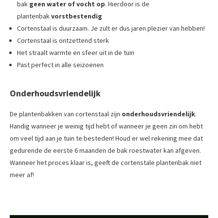
bak
geen water of vocht op
. Hierdoor is de
plantenbak
vorstbestendig
Cortenstaal is duurzaam. Je zult er dus jaren plezier van hebben!
Cortenstaal is ontzettend sterk
Het straalt warmte en sfeer uit in de tuin
Past perfect in alle seizoenen
Onderhoudsvriendelijk
De plantenbakken van cortenstaal zijn
onderhoudsvriendelijk
.
Handig wanneer je weinig tijd hebt of wanneer je geen zin om hebt
om veel tijd aan je tuin te besteden! Houd er wel rekening mee dat
gedurende de eerste 6 maanden de bak roestwater kan afgeven.
Wanneer het proces klaar is, geeft de cortenstale plantenbak niet
meer af!