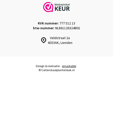
KVK nummer:
777 512 13
btw-nummer:
NL861126324B01
Veldstraat 2a
4033AK, Lienden
Design & realisatie:
emarkable
© Cortenstaalplantenbak.nl