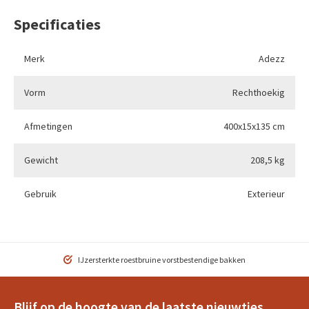
Specificaties
Merk
Adezz
Vorm
Rechthoekig
Afmetingen
400x15x135 cm
Gewicht
208,5 kg
Gebruik
Exterieur
Verzending in Nederland & België
Blijf op de hoogte van de laatste nieuwtjes