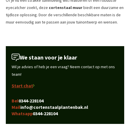
Of je nu een strakke tuinindeling wilt realiseren of een robuuste
eyecatcher zoekt, deze
cortenstaal muur
biedt een duurzame en
tijdloze oplossing. Door de verschillende beschikbare maten is de
muur eenvoudig aan te passen aan jouw tuinontwerp en wensen.
We staan voor je klaar
Wil je advies of heb je een vraag? Neem contact op met ons
team!
Start chat
Bel
0344-228104
Mail
info@cortenstaalplantenbak.nl
Whatsapp
0344-228104