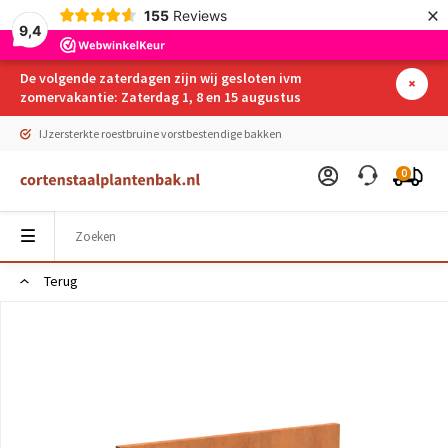
×
155
Reviews
9,4
De volgende zaterdagen zijn wij gesloten ivm
zomervakantie: Zaterdag 1, 8 en 15 augustus
g in Nederland & België
IJzersterkte ro
0
Terug