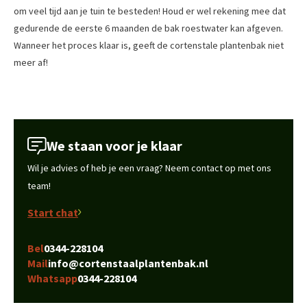
om veel tijd aan je tuin te besteden! Houd er wel rekening mee dat
gedurende de eerste 6 maanden de bak roestwater kan afgeven.
Wanneer het proces klaar is, geeft de cortenstale plantenbak niet
meer af!
We staan voor je klaar
Wil je advies of heb je een vraag? Neem contact op met ons
team!
Start chat
Bel
0344-228104
Mail
info@cortenstaalplantenbak.nl
Whatsapp
0344-228104