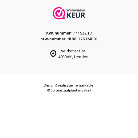
KVK nummer:
777 512 13
btw-nummer:
NL861126324B01
Veldstraat 2a
4033AK, Lienden
Design & realisatie:
emarkable
© Cortenstaalplantenbak.nl