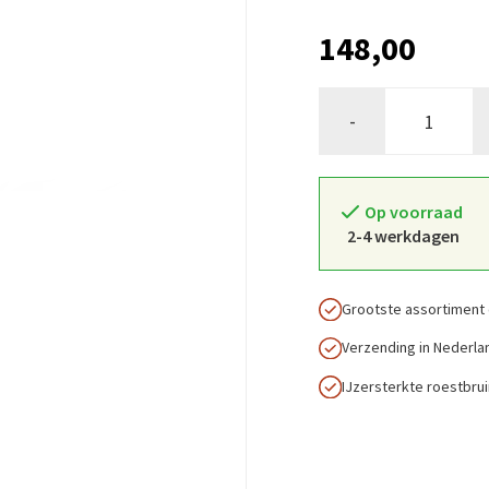
148,00
-
Op voorraad
2-4 werkdagen
Grootste assortiment 
Verzending in Nederla
IJzersterkte roestbru