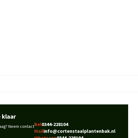
 klaar
Bel
0344-228104
vraag? Neem contact
Mail
info@cortenstaalplantenbak.nl
Whatsapp
0344-228104