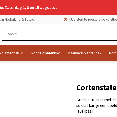
e: Zaterdag 1, 8 en 15 augustus
 in Nederland & België
IJzersterkte roestbruine vorst
 plantenbak
Ronde plantenbak
Maatwerk plantenbak
Bord
Cortenstal
Breid je tuin uit met 
sokkel kun je een beel
leverbaar.