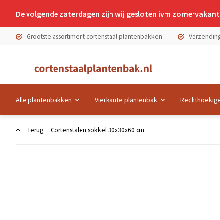
De volgende zaterdagen zijn wij gesloten ivm zomervakanti
Grootste assortiment cortenstaal plantenbakken
Verzending
Alle plantenbakken
Vierkante plantenbak
Rechthoekige
Terug
Cortenstalen sokkel 30x30x60 cm