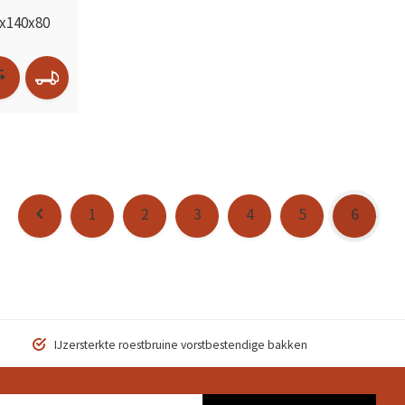
0x140x80
1
2
3
4
5
6
IJzersterkte roestbruine vorstbestendige bakken