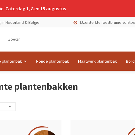
e: Zaterdag 1, 8 en 15 augustus
 in Nederland & België
IJzersterkte roestbruine vorst
 plantenbak
Ronde plantenbak
Maatwerk plantenbak
Bord
nte plantenbakken