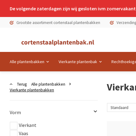
De volgende zaterdagen zijn wij gesloten ivm zomervakanti
Grootste assortiment cortenstaal plantenbakken
Verzending
Alle plantenbakken
Vierkante plantenbak
Rechthoekige
Vierka
Terug
Alle plantenbakken
Vierkante plantenbakken
Vorm
Vierkant
Vaas