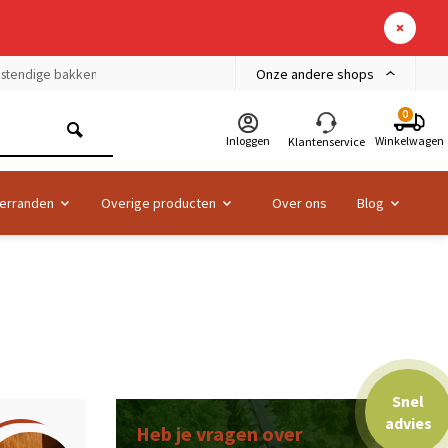
Onze andere shops
bestendige bakken
0
Inloggen
Winkelwagen
Klantenservice
erranden
Overige producten
Over ons
Blog
Snel
advies
Heb je vragen over