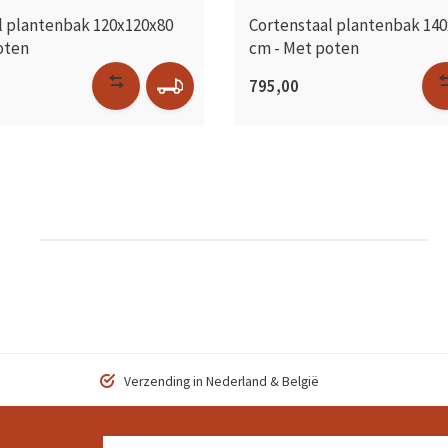
l plantenbak 120x120x80
Cortenstaal plantenbak 14
oten
cm - Met poten
795,00
Verzending in Nederland & België