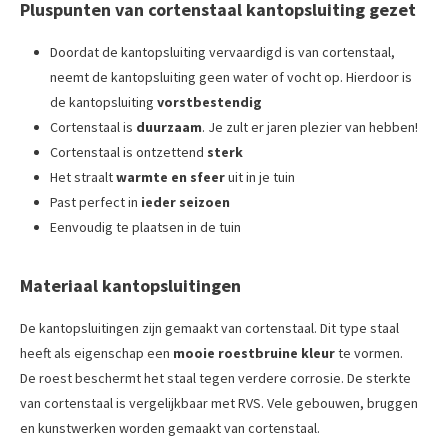
Pluspunten van cortenstaal kantopsluiting gezet
Doordat de kantopsluiting vervaardigd is van cortenstaal,
neemt de kantopsluiting geen water of vocht op. Hierdoor is
de kantopsluiting
vorstbestendig
Cortenstaal is
duurzaam
. Je zult er jaren plezier van hebben!
Cortenstaal is ontzettend
sterk
Het straalt
warmte en sfeer
uit in je tuin
Past perfect in
ieder seizoen
Eenvoudig te plaatsen in de tuin
Materiaal kantopsluitingen
De kantopsluitingen zijn gemaakt van cortenstaal. Dit type staal
heeft als eigenschap een
mooie roestbruine kleur
te vormen.
De roest beschermt het staal tegen verdere corrosie. De sterkte
van cortenstaal is vergelijkbaar met RVS. Vele gebouwen, bruggen
en kunstwerken worden gemaakt van cortenstaal.