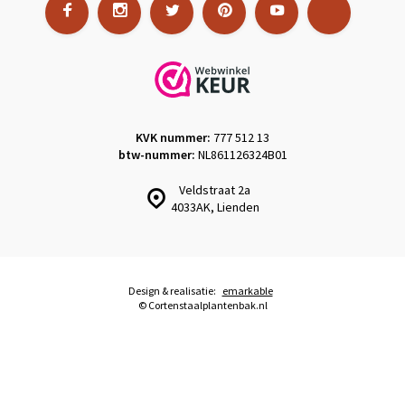
KVK nummer:
777 512 13
btw-nummer:
NL861126324B01
Veldstraat 2a
4033AK, Lienden
Design & realisatie:
emarkable
© Cortenstaalplantenbak.nl