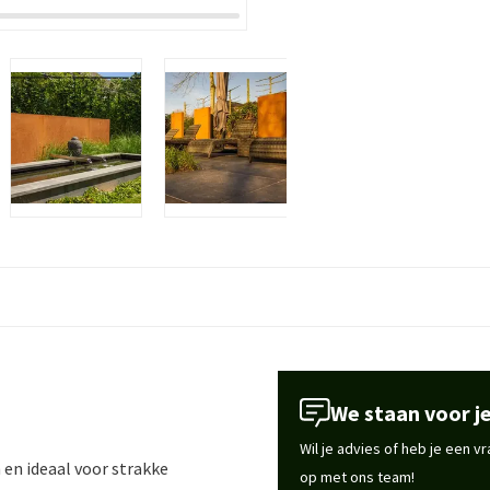
We staan voor je
Wil je advies of heb je een 
en ideaal voor strakke
op met ons team!