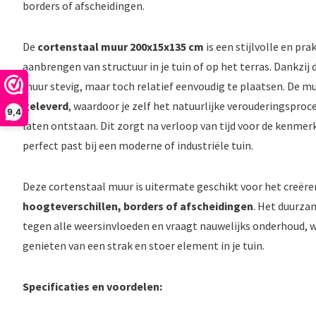
borders of afscheidingen.
De
cortenstaal muur 200x15x135 cm
is een stijlvolle en pr
aanbrengen van structuur in je tuin of op het terras. Dankzij 
muur stevig, maar toch relatief eenvoudig te plaatsen. De m
geleverd
, waardoor je zelf het natuurlijke verouderingsproc
9,4
laten ontstaan. Dit zorgt na verloop van tijd voor de kenme
perfect past bij een moderne of industriële tuin.
Deze cortenstaal muur is uitermate geschikt voor het creër
hoogteverschillen, borders of afscheidingen
. Het duurza
tegen alle weersinvloeden en vraagt nauwelijks onderhoud, w
genieten van een strak en stoer element in je tuin.
Specificaties en voordelen: