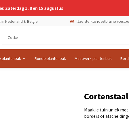
e: Zaterdag 1, 8 en 15 augustus
 in Nederland & België
IJzersterkte roestbruine vorst
 plantenbak
Ronde plantenbak
Maatwerk plantenbak
Bord
Cortenstaa
Maak je tuin uniek met
borders of afscheiding