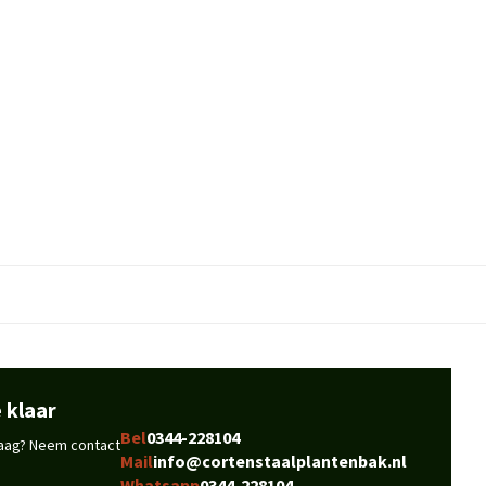
 klaar
Bel
0344-228104
vraag? Neem contact
Mail
info@cortenstaalplantenbak.nl
Whatsapp
0344-228104