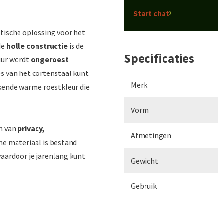
Start chat
aktische oplossing voor het
de
holle constructie
is de
Specificaties
uur wordt
ongeroest
es van het cortenstaal kunt
Merk
rkende warme roestkleur die
Vorm
en van
privacy,
Afmetingen
me materiaal is bestand
aardoor je jarenlang kunt
Gewicht
Gebruik