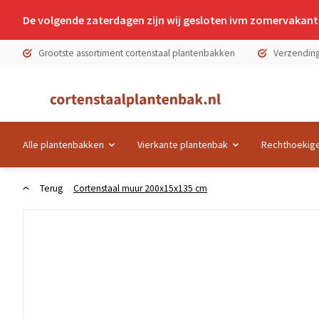
De volgende zaterdagen zijn wij gesloten ivm zomervakanti
Grootste assortiment cortenstaal plantenbakken
Verzending
Alle plantenbakken
Vierkante plantenbak
Rechthoekige
Terug
Cortenstaal muur 200x15x135 cm