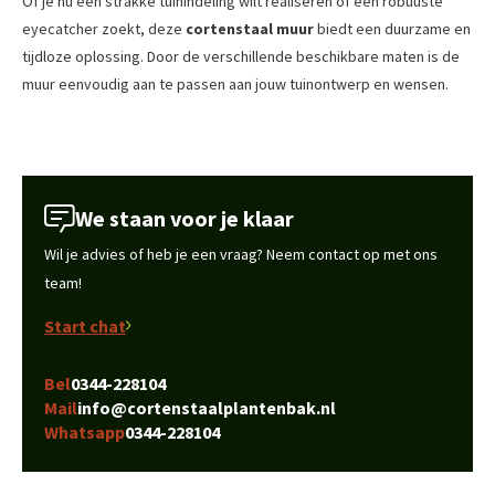
Of je nu een strakke tuinindeling wilt realiseren of een robuuste
eyecatcher zoekt, deze
cortenstaal muur
biedt een duurzame en
tijdloze oplossing. Door de verschillende beschikbare maten is de
muur eenvoudig aan te passen aan jouw tuinontwerp en wensen.
We staan voor je klaar
Wil je advies of heb je een vraag? Neem contact op met ons
team!
Start chat
Bel
0344-228104
Mail
info@cortenstaalplantenbak.nl
Whatsapp
0344-228104