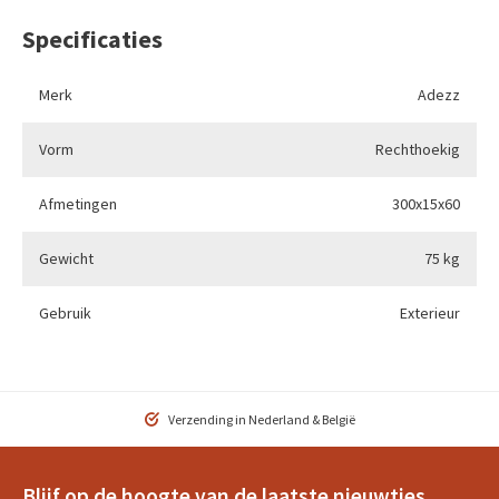
Specificaties
Merk
Adezz
Vorm
Rechthoekig
Afmetingen
300x15x60
Gewicht
75 kg
Gebruik
Exterieur
Verzending in Nederland & België
Blijf op de hoogte van de laatste nieuwtjes