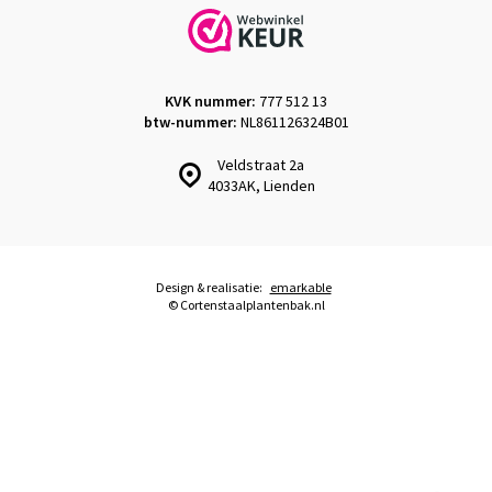
KVK nummer:
777 512 13
btw-nummer:
NL861126324B01
Veldstraat 2a
4033AK, Lienden
Design & realisatie:
emarkable
© Cortenstaalplantenbak.nl