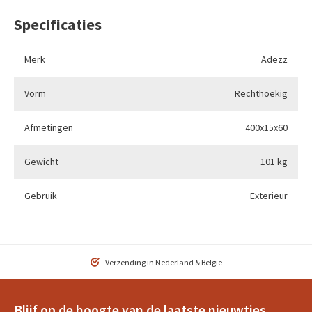
Specificaties
Merk
Adezz
Vorm
Rechthoekig
Afmetingen
400x15x60
Gewicht
101 kg
Gebruik
Exterieur
Verzending in Nederland & België
Blijf op de hoogte van de laatste nieuwtjes