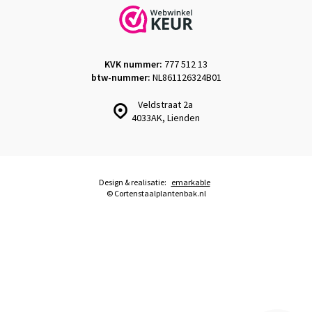
KVK nummer:
777 512 13
btw-nummer:
NL861126324B01
Veldstraat 2a
4033AK, Lienden
Design & realisatie:
emarkable
© Cortenstaalplantenbak.nl