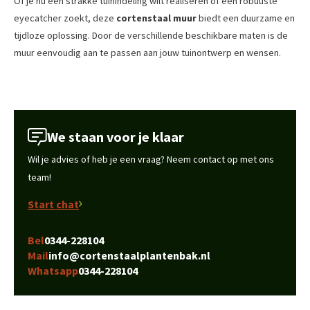
Of je nu een strakke tuinindeling wilt realiseren of een robuuste
eyecatcher zoekt, deze
cortenstaal muur
biedt een duurzame en
tijdloze oplossing. Door de verschillende beschikbare maten is de
muur eenvoudig aan te passen aan jouw tuinontwerp en wensen.
We staan voor je klaar
Wil je advies of heb je een vraag? Neem contact op met ons
team!
Start chat
Bel
0344-228104
Mail
info@cortenstaalplantenbak.nl
Whatsapp
0344-228104