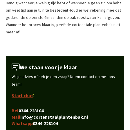
Handig wanneer je weinig tijd hebt of wanneer je geen zin om hebt
om veel tijd aan je tuin te besteden! Houd er wel rekening mee dat
gedurende de eerste 6 maanden de bak roestwater kan afgeven.
Wanneer het proces klaar is, geeft de cortenstale plantenbak niet
meer af!
We staan voor je klaar
Wil je advies of heb je een vraag? Neem contact op met ons
team!
Start chat
Bel
0344-228104
Mail
info@cortenstaalplantenbak.nl
Whatsapp
0344-228104