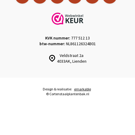
KVK nummer:
777 512 13
btw-nummer:
NL861126324B01
Veldstraat 2a
4033AK, Lienden
Design & realisatie:
emarkable
© Cortenstaalplantenbak.nl