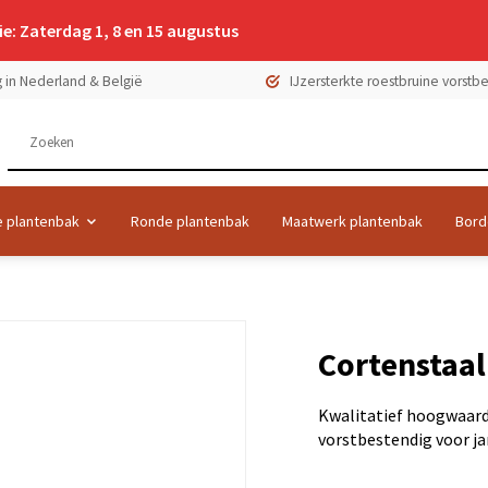
e: Zaterdag 1, 8 en 15 augustus
 in Nederland & België
IJzersterkte roestbruine vorst
 plantenbak
Ronde plantenbak
Maatwerk plantenbak
Bord
Cortenstaa
Kwalitatief hoogwaard
vorstbestendig voor jar