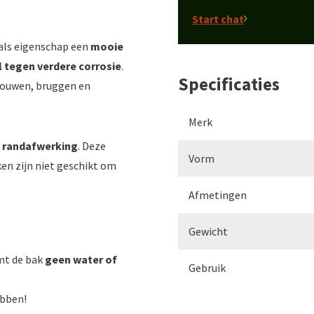
Start chat
 als eigenschap een
mooie
 tegen verdere corrosie
.
Specificaties
ebouwen, bruggen en
Merk
 randafwerking
. Deze
Vorm
en zijn niet geschikt om
Afmetingen
Gewicht
mt de bak
geen water of
Gebruik
ebben!