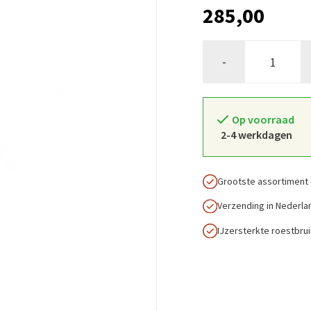
285,00
-
Op voorraad
2-4 werkdagen
Grootste assortiment 
Verzending in Nederla
IJzersterkte roestbru