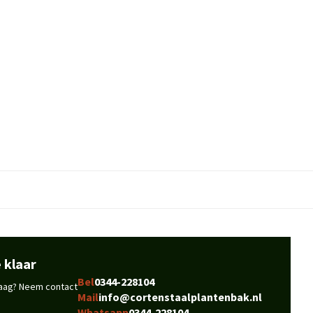
 klaar
Bel
0344-228104
vraag? Neem contact
Mail
info@cortenstaalplantenbak.nl
Whatsapp
0344-228104