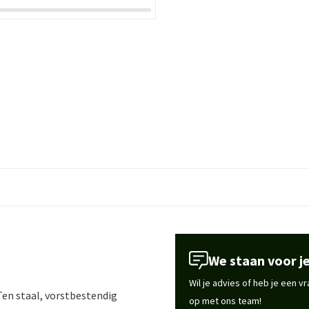
We staan voor je
Wil je advies of heb je een 
en staal, vorstbestendig
op met ons team!