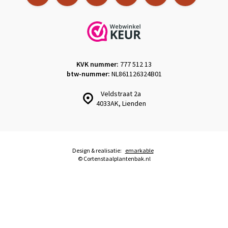
KVK nummer:
777 512 13
btw-nummer:
NL861126324B01
Veldstraat 2a
4033AK, Lienden
Design & realisatie:
emarkable
© Cortenstaalplantenbak.nl