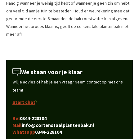
Handig wanneer je weinig tijd hebt of wanneer je geen zin om hebt
om veel tijd aan je tuin te besteden! Houd er wel rekening mee dat
gedurende de eerste 6 maanden de bak roestwater kan afgeven.
Wanneer het proces klaar is, geeft de cortenstale plantenbak niet
meer af!
We staan voor je klaar
Wil je advies of heb je een vraag? Neem contact op met ons
team!
Start chat
Bel
0344-228104
Mail
info@cortenstaalplantenbak.nl
Whatsapp
0344-228104