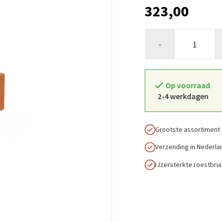
323,00
-
Op voorraad
2-4 werkdagen
Grootste assortiment 
Verzending in Nederla
IJzersterkte roestbru