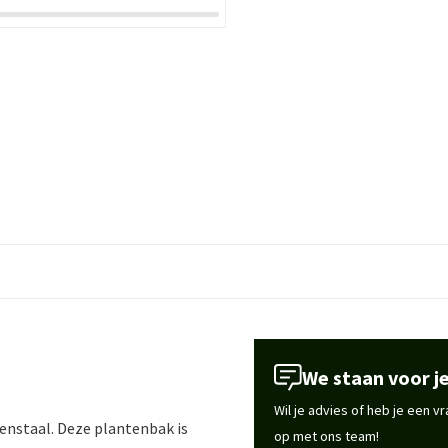
We staan voor je
Wil je advies of heb je een 
enstaal. Deze plantenbak is
op met ons team!