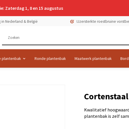
e: Zaterdag 1, 8 en 15 augustus
 in Nederland & België
IJzersterkte roestbruine vorst
 plantenbak
Ronde plantenbak
Maatwerk plantenbak
Bord
Cortenstaa
Kwalitatief hoogwaard
plantenbak is zelf sam