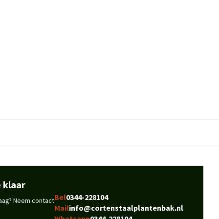
 klaar
Bel
0344-228104
vraag? Neem contact
Mail
info@cortenstaalplantenbak.nl
Whatsapp
0344-228104