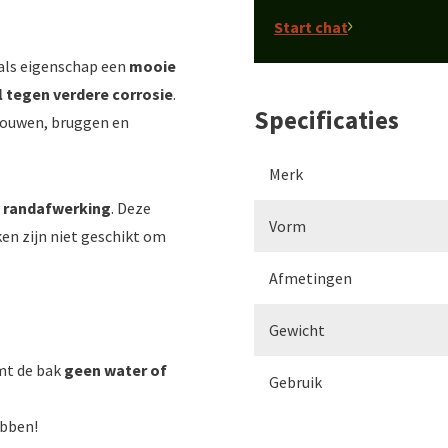
Start chat
 als eigenschap een
mooie
 tegen verdere corrosie
.
Specificaties
ebouwen, bruggen en
Merk
 randafwerking
. Deze
Vorm
en zijn niet geschikt om
Afmetingen
Gewicht
mt de bak
geen water of
Gebruik
ebben!