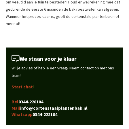
om veel tijd aan je tuin te besteden! Houd er wel rekening mee dat
gedurende de eerste 6 maanden de bak roestwater kan afgeven.
Wanneer het proces klaar is, geeft de cortenstale plantenbak niet
meer af!
We staan voor je klaar
Wil je advies of heb je een vraag? Neem contact op met ons
team!
Start chat
Bel
0344-228104
Mail
info@cortenstaalplantenbak.nl
Whatsapp
0344-228104