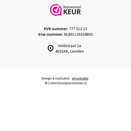
KVK nummer:
777 512 13
btw-nummer:
NL861126324B01
Veldstraat 2a
4033AK, Lienden
Design & realisatie:
emarkable
© Cortenstaalplantenbak.nl