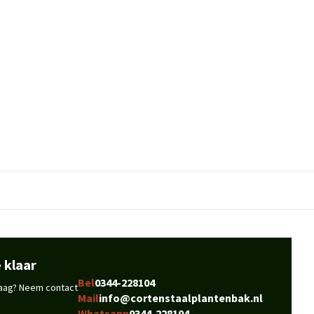
 klaar
Bel
0344-228104
vraag? Neem contact
Mail
info@cortenstaalplantenbak.nl
Whatsapp
0344-228104