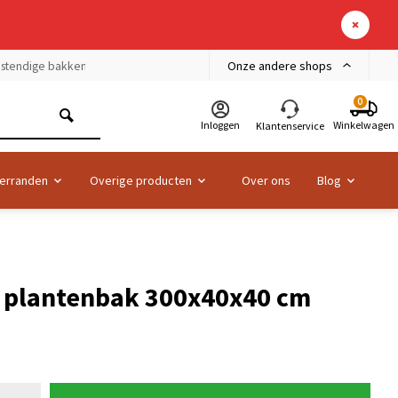
Onze andere shops
bestendige bakken
0
Inloggen
Winkelwagen
Klantenservice
erranden
Overige producten
Over ons
Blog
l plantenbak 300x40x40 cm