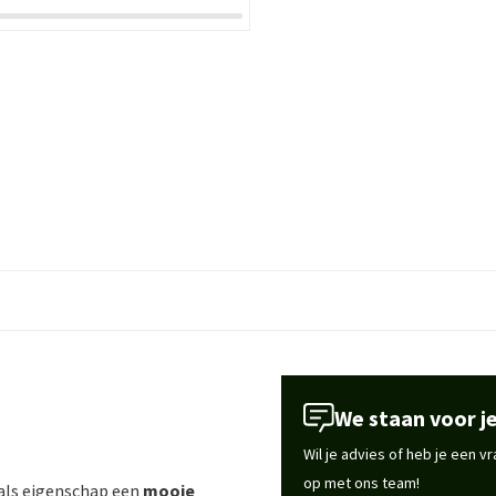
We staan voor je
Wil je advies of heb je een 
op met ons team!
 als eigenschap een
mooie