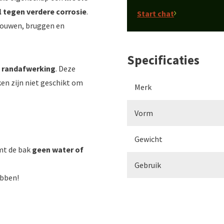
 tegen verdere corrosie
.
Start chat
ebouwen, bruggen en
Specificaties
 randafwerking
. Deze
en zijn niet geschikt om
Merk
Vorm
Gewicht
mt de bak
geen water of
Gebruik
ebben!