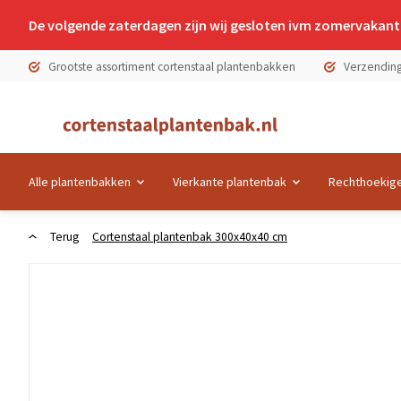
De volgende zaterdagen zijn wij gesloten ivm zomervakanti
Grootste assortiment cortenstaal plantenbakken
Verzending
Alle plantenbakken
Vierkante plantenbak
Rechthoekige
Terug
Cortenstaal plantenbak 300x40x40 cm