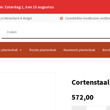
e: Zaterdag 1, 8 en 15 augustus
 in Nederland & België
IJzersterkte roestbruine vorst
 plantenbak
Ronde plantenbak
Maatwerk plantenbak
Bord
Cortenstaa
572,00