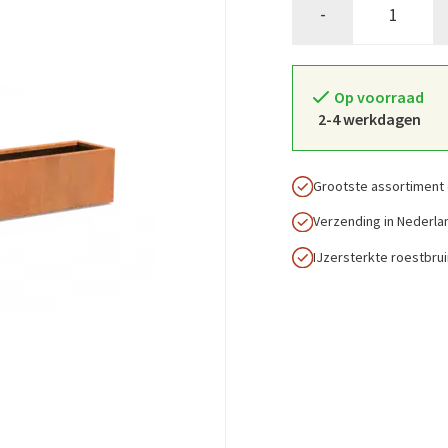
-
Op voorraad
2-4 werkdagen
Grootste assortiment 
Verzending in Nederla
IJzersterkte roestbru