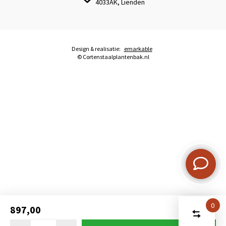
4033AK, Lienden
Design & realisatie:
emarkable
© Cortenstaalplantenbak.nl
0
897,00
Start
Vergelijk