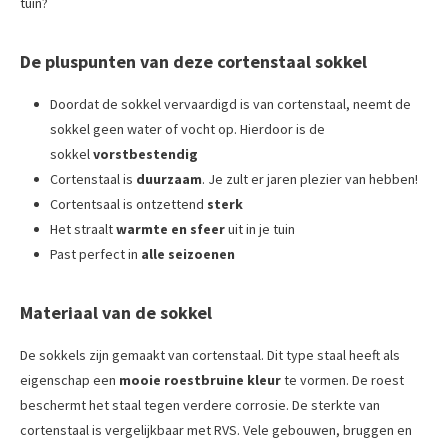
tuin?
De pluspunten van deze cortenstaal sokkel
Doordat de sokkel vervaardigd is van cortenstaal, neemt de
sokkel geen water of vocht op. Hierdoor is de
sokkel
vorstbestendig
Cortenstaal is
duurzaam
. Je zult er jaren plezier van hebben!
Cortentsaal is ontzettend
sterk
Het straalt
warmte en sfeer
uit in je tuin
Past perfect in
alle seizoenen
Materiaal van de sokkel
De sokkels zijn gemaakt van cortenstaal. Dit type staal heeft als
eigenschap een
mooie roestbruine kleur
te vormen. De roest
beschermt het staal tegen verdere corrosie. De sterkte van
cortenstaal is vergelijkbaar met RVS. Vele gebouwen, bruggen en