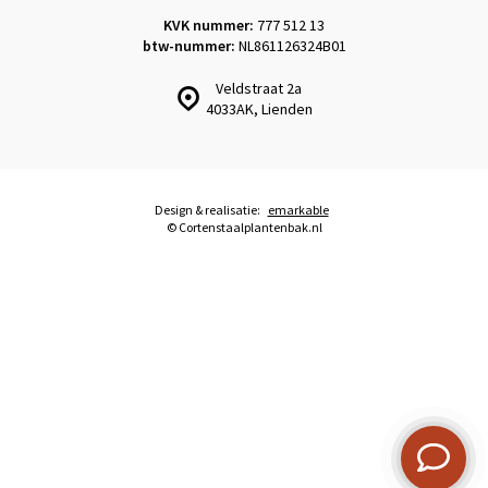
KVK nummer:
777 512 13
btw-nummer:
NL861126324B01
Veldstraat 2a
4033AK, Lienden
Design & realisatie:
emarkable
© Cortenstaalplantenbak.nl