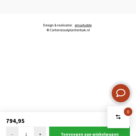
Design & realisatie:
emarkable
© Cortenstaalplantenbak.nl
0
Start
Vergelijk
794,95
producten
U heeft
-
+
Toevoegen aan winkelwagen
Verwijder alle