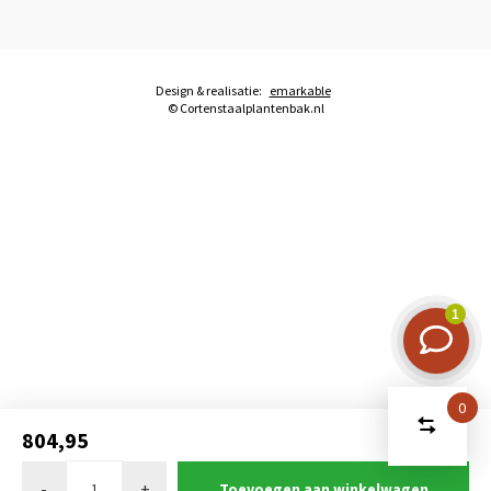
Design & realisatie:
emarkable
© Cortenstaalplantenbak.nl
0
Start
Vergelijk
804,95
producten
U heeft
-
+
Toevoegen aan winkelwagen
Verwijder alle