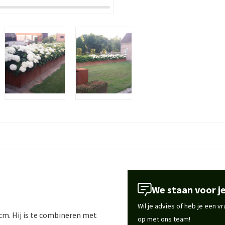
We staan voor je
Wil je advies of heb je een 
cm. Hij is te combineren met
op met ons team!