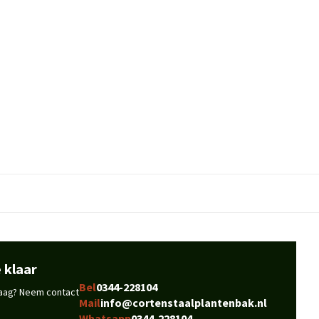
 klaar
Bel
0344-228104
vraag? Neem contact
Mail
info@cortenstaalplantenbak.nl
Whatsapp
0344-228104