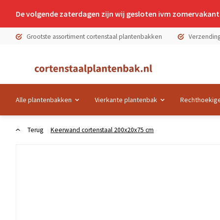
De volgende zaterdagen zijn wij gesloten ivm zomervakanti
Grootste assortiment cortenstaal plantenbakken
Verzending
Alle plantenbakken
Vierkante plantenbak
Rechthoekige
Terug
Keerwand cortenstaal 200x20x75 cm