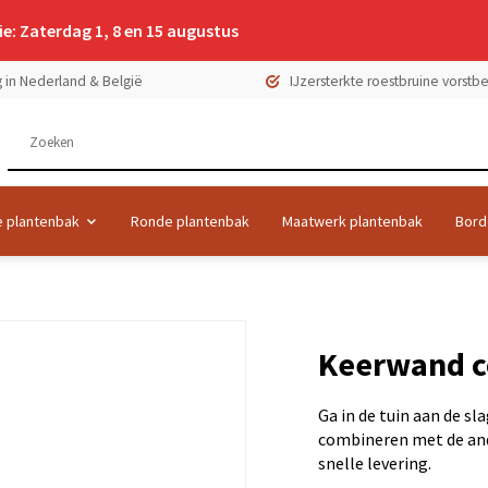
e: Zaterdag 1, 8 en 15 augustus
 in Nederland & België
IJzersterkte roestbruine vorst
 plantenbak
Ronde plantenbak
Maatwerk plantenbak
Bord
Keerwand c
Ga in de tuin aan de sl
combineren met de and
snelle levering.