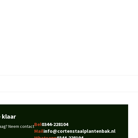
 klaar
Bel
0344-228104
vraag? Neem contact
Mail
info@cortenstaalplantenbak.nl
Whatsapp
0344-228104