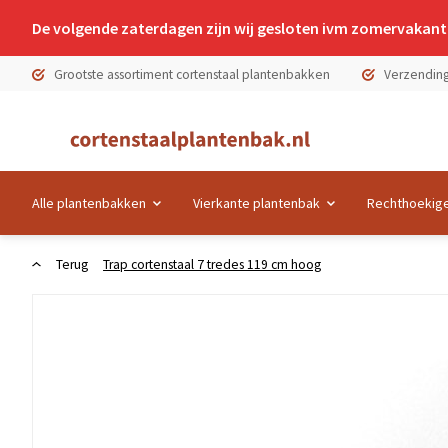
De volgende zaterdagen zijn wij gesloten ivm zomervakanti
Grootste assortiment cortenstaal plantenbakken
Verzending
Alle plantenbakken
Vierkante plantenbak
Rechthoekige
Terug
Trap cortenstaal 7 tredes 119 cm hoog