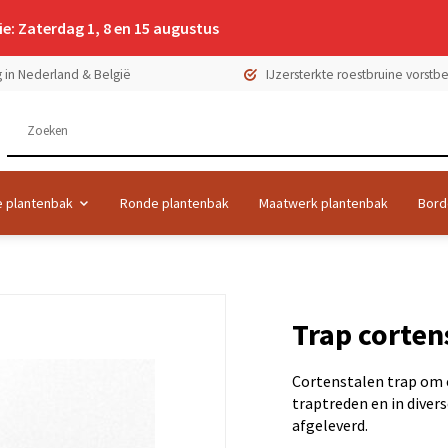
e: Zaterdag 1, 8 en 15 augustus
 in Nederland & België
IJzersterkte roestbruine vorst
 plantenbak
Ronde plantenbak
Maatwerk plantenbak
Bord
Trap corten
Cortenstalen trap om 
traptreden en in divers
afgeleverd.