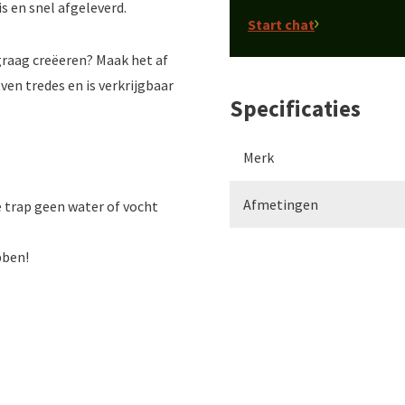
is en snel afgeleverd.
Start chat
t graag creëeren? Maak het af
ven tredes en is verkrijgbaar
Specificaties
Merk
Afmetingen
e trap geen water of vocht
bben!