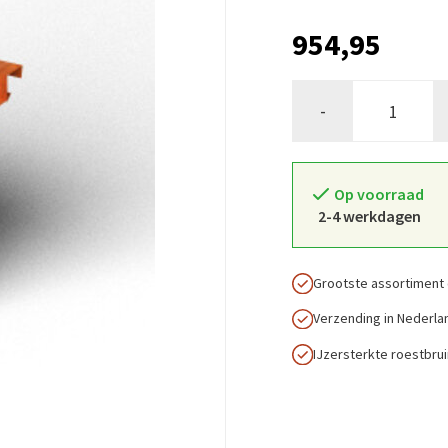
954,95
-
Op voorraad
2-4 werkdagen
Grootste assortiment 
Verzending in Nederla
IJzersterkte roestbru