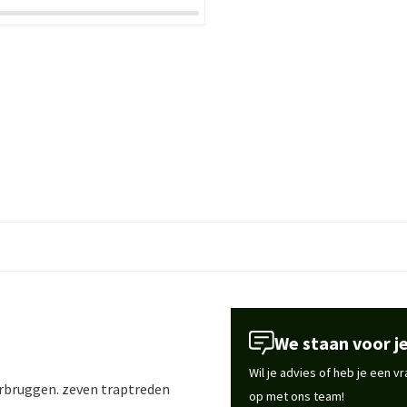
We staan voor je
Wil je advies of heb je een 
erbruggen. zeven traptreden
op met ons team!