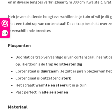
en in diverse lengtes verkrijgbaar t/m 300 cm. Kwaliteit. Grat
Heb je verschillende hoogteverschillen in je tuin of wil je di
met een tuintrap van cortenstaal! Deze trap beschikt over ze
in verschillende breedtes.
9,4
Pluspunten
Doordat de trap vervaardigd is van cortenstaal, neemt d
op. Hierdoor is de trap
vorstbestendig
Cortenstaal is
duurzaam
. Je zult er jaren plezier van he
Cortentsaal is ontzettend
sterk
Het straalt
warmte en sfeer
uit in je tuin
Past perfect in
alle seizoenen
Materiaal