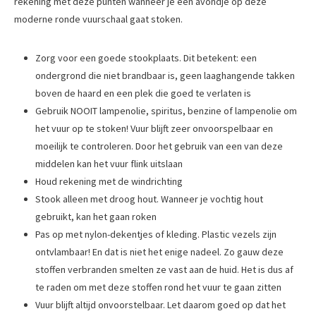
rekening met deze punten wanneer je een avondje op deze
moderne ronde vuurschaal gaat stoken.
Zorg voor een goede stookplaats. Dit betekent: een
ondergrond die niet brandbaar is, geen laaghangende takken
boven de haard en een plek die goed te verlaten is
Gebruik NOOIT lampenolie, spiritus, benzine of lampenolie om
het vuur op te stoken! Vuur blijft zeer onvoorspelbaar en
moeilijk te controleren. Door het gebruik van een van deze
middelen kan het vuur flink uitslaan
Houd rekening met de windrichting
Stook alleen met droog hout. Wanneer je vochtig hout
gebruikt, kan het gaan roken
Pas op met nylon-dekentjes of kleding. Plastic vezels zijn
ontvlambaar! En dat is niet het enige nadeel. Zo gauw deze
stoffen verbranden smelten ze vast aan de huid. Het is dus af
te raden om met deze stoffen rond het vuur te gaan zitten
Vuur blijft altijd onvoorstelbaar. Let daarom goed op dat het