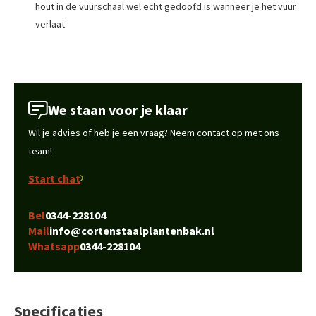
hout in de vuurschaal wel echt gedoofd is wanneer je het vuur
verlaat
We staan voor je klaar
Wil je advies of heb je een vraag? Neem contact op met ons
team!
Start chat
Bel
0344-228104
Mail
info@cortenstaalplantenbak.nl
Whatsapp
0344-228104
Specificaties