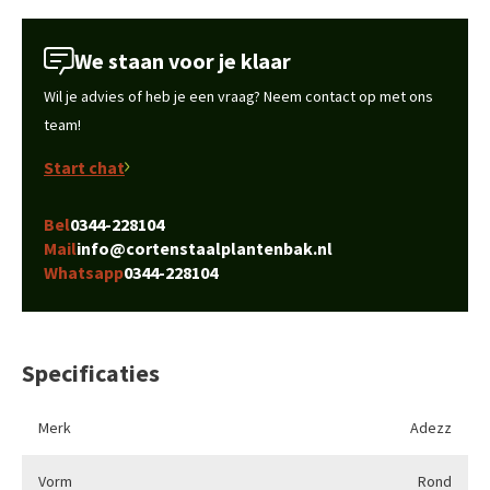
We staan voor je klaar
Wil je advies of heb je een vraag? Neem contact op met ons
team!
Start chat
Bel
0344-228104
Mail
info@cortenstaalplantenbak.nl
Whatsapp
0344-228104
Specificaties
Merk
Adezz
Vorm
Rond