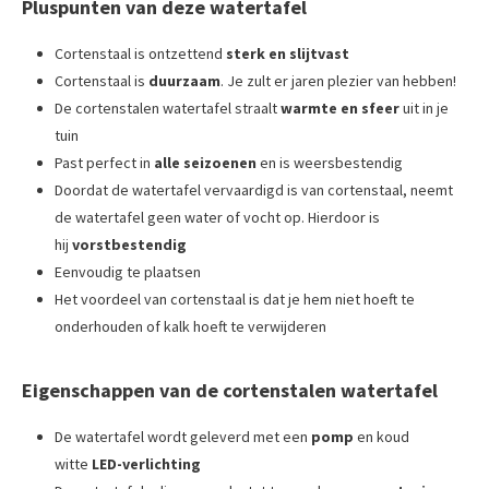
Pluspunten van deze watertafel
Cortenstaal is ontzettend
sterk en slijtvast
Cortenstaal is
duurzaam
. Je zult er jaren plezier van hebben!
De cortenstalen watertafel straalt
warmte en sfeer
uit in je
tuin
Past perfect in
alle seizoenen
en is weersbestendig
Doordat de watertafel vervaardigd is van cortenstaal, neemt
de watertafel geen water of vocht op. Hierdoor is
hij
vorstbestendig
Eenvoudig te plaatsen
Het voordeel van cortenstaal is dat je hem niet hoeft te
onderhouden of kalk hoeft te verwijderen
Eigenschappen van de cortenstalen watertafel
De watertafel wordt geleverd met een
pomp
en koud
witte
LED-verlichting