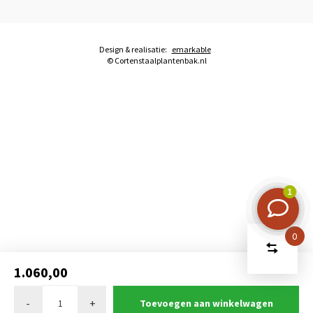
Design & realisatie:
emarkable
© Cortenstaalplantenbak.nl
0
Start
Vergelijk
1.060,00
producten
U heeft
Verwijder alle
geen
vergelijkin
producten
-
+
Toevoegen aan winkelwagen
artikelen