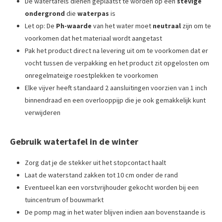
De watertafels dienen geplaatst te worden op een
stevige
ondergrond
die
waterpas
is
Let op: De
Ph-waarde
van het water moet
neutraal
zijn om te
voorkomen dat het materiaal wordt aangetast
Pak het product direct na levering uit om te voorkomen dat er
vocht tussen de verpakking en het product zit opgelosten om
onregelmateige roestplekken te voorkomen
Elke vijver heeft standaard 2 aansluitingen voorzien van 1 inch
binnendraad en een overlooppijp die je ook gemakkelijk kunt
verwijderen
Gebruik watertafel in de winter
Zorg dat je de stekker uit het stopcontact haalt
Laat de waterstand zakken tot 10 cm onder de rand
Eventueel kan een vorstvrijhouder gekocht worden bij een
tuincentrum of bouwmarkt
De pomp mag in het water blijven indien aan bovenstaande is