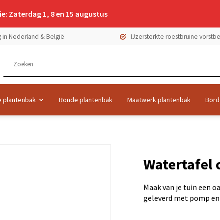
e: Zaterdag 1, 8 en 15 augustus
 in Nederland & België
IJzersterkte roestbruine vorst
 plantenbak
Ronde plantenbak
Maatwerk plantenbak
Bord
Watertafel 
Maak van je tuin een 
geleverd met pomp en L