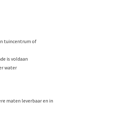
en tuincentrum of
de is voldaan
er water
ere maten leverbaar en in