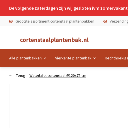
De volgende zaterdagen zijn wij gesloten ivm zomervakanti
Grootste assortiment cortenstaal plantenbakken
Verzending
Alle plantenbakken
Vierkante plantenbak
Rechthoekige
Terug
Watertafel cortenstaal Ø120x75 cm