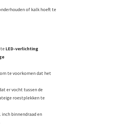
 onderhouden of kalk hoeft te
tte
LED-verlichting
ge
 om te voorkomen dat het
dat er vocht tussen de
ateige roestplekken te
 1 inch binnendraad en
n