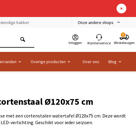
Onze andere shops
bestendige bakken
0
Inloggen
Winkelwagen
Klantenservice
erranden
Overige producten
Over ons
Blog
cortenstaal Ø120x75 cm
oase met een cortenstalen watertafel Ø120x75 cm. Deze wordt
ED-verlichting. Geschikt voor ieder seizoen.