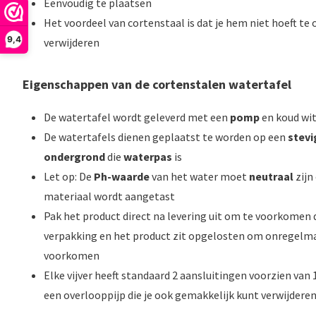
Eenvoudig te plaatsen
Het voordeel van cortenstaal is dat je hem niet hoeft te
9,4
verwijderen
Eigenschappen van de cortenstalen watertafel
De watertafel wordt geleverd met een
pomp
en koud wi
De watertafels dienen geplaatst te worden op een
stevi
ondergrond
die
waterpas
is
Let op: De
Ph-waarde
van het water moet
neutraal
zijn
materiaal wordt aangetast
Pak het product direct na levering uit om te voorkomen 
verpakking en het product zit opgelosten om onregelm
voorkomen
Elke vijver heeft standaard 2 aansluitingen voorzien van
een overlooppijp die je ook gemakkelijk kunt verwijdere