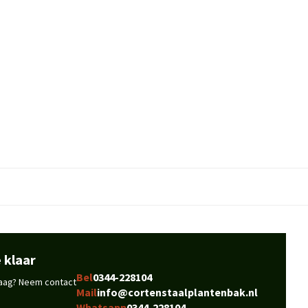
 klaar
Bel
0344-228104
vraag? Neem contact
Mail
info@cortenstaalplantenbak.nl
Whatsapp
0344-228104