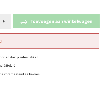
Toevoegen aan winkelwagen
+
d
cortenstaal plantenbakken
nd & België
ine vorstbestendige bakken