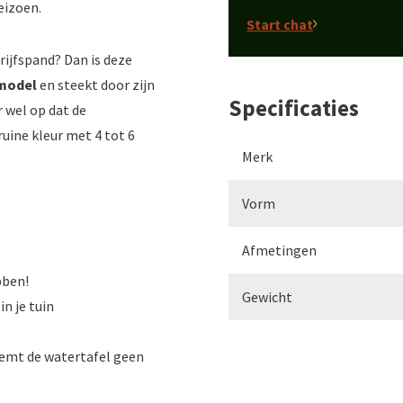
eizoen.
Start chat
rijfspand? Dan is deze
 model
en steekt door zijn
Specificaties
r wel op dat de
uine kleur met 4 tot 6
Merk
Vorm
Afmetingen
bben!
Gewicht
in je tuin
eemt de watertafel geen