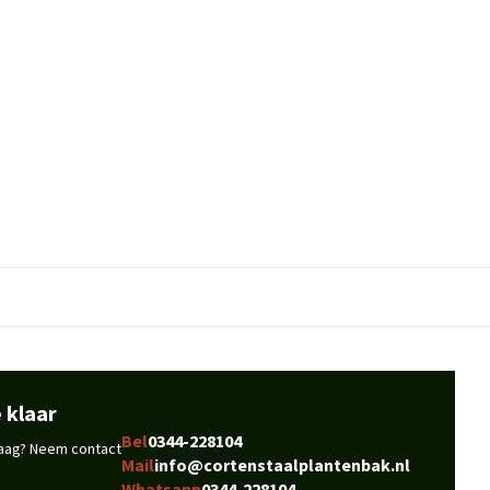
 klaar
Bel
0344-228104
vraag? Neem contact
Mail
info@cortenstaalplantenbak.nl
Whatsapp
0344-228104