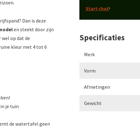
eizoen.
Start chat
rijfspand? Dan is deze
 model
en steekt door zijn
Specificaties
r wel op dat de
uine kleur met 4 tot 6
Merk
Vorm
Afmetingen
bben!
Gewicht
in je tuin
eemt de watertafel geen