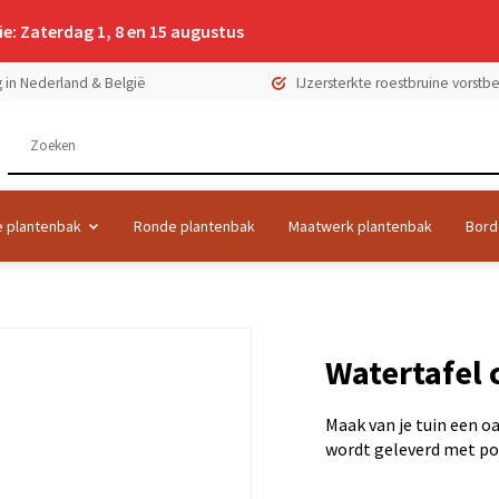
e: Zaterdag 1, 8 en 15 augustus
 in Nederland & België
IJzersterkte roestbruine vorst
 plantenbak
Ronde plantenbak
Maatwerk plantenbak
Bord
Watertafel 
Maak van je tuin een 
wordt geleverd met pom