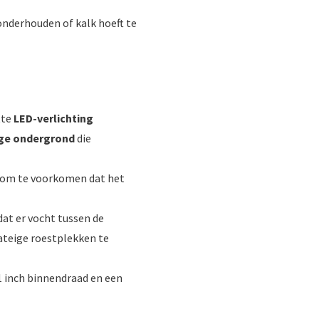
 onderhouden of kalk hoeft te
tte
LED-verlichting
ige ondergrond
die
 om te voorkomen dat het
dat er vocht tussen de
ateige roestplekken te
 1 inch binnendraad en een