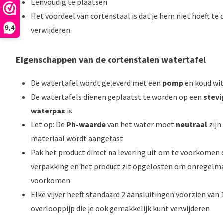
Eenvoudig te plaatsen
Het voordeel van cortenstaal is dat je hem niet hoeft te
9,4
verwijderen
Eigenschappen van de cortenstalen watertafel
De watertafel wordt geleverd met een
pomp
en koud wi
De watertafels dienen geplaatst te worden op een
stev
waterpas
is
Let op: De
Ph-waarde
van het water moet
neutraal
zijn
materiaal wordt aangetast
Pak het product direct na levering uit om te voorkomen 
verpakking en het product zit opgelosten om onregelm
voorkomen
Elke vijver heeft standaard 2 aansluitingen voorzien van
overlooppijp die je ook gemakkelijk kunt verwijderen