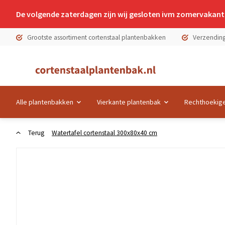
De volgende zaterdagen zijn wij gesloten ivm zomervakanti
Grootste assortiment cortenstaal plantenbakken
Verzending
Alle plantenbakken
Vierkante plantenbak
Rechthoekige
Terug
Watertafel cortenstaal 300x80x40 cm