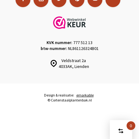
KVK nummer:
777 512 13
btw-nummer:
NL861126324B01
Veldstraat 2a
4033AK, Lienden
Design & realisatie:
emarkable
© Cortenstaalplantenbak.nl
0
Start
Vergelijk