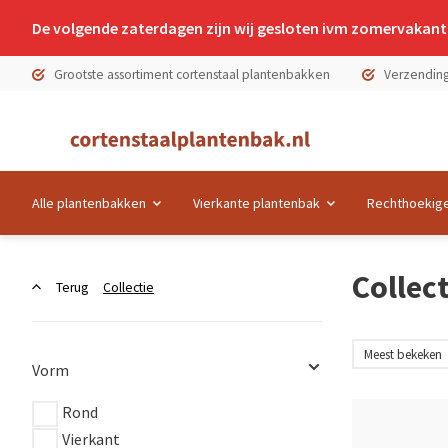
De volgende zaterdagen zijn wij gesloten ivm zomervakanti
Grootste assortiment cortenstaal plantenbakken
Verzending
Alle plantenbakken
Vierkante plantenbak
Rechthoekige
Collect
Terug
Collectie
Vorm
Rond
Vierkant